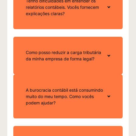
Tenho dificuldades em entender os
relatórios contábeis. Vocês fornecem
explicações claras?
ISS/Manaus: Prefeitura alerta para
vencimento da oitava parcela do ISS
Fixo 2026 na segunda-feira 07/08/2026
Ver mais
Como posso reduzir a carga tributária
da minha empresa de forma legal?
A burocracia contábil está consumindo
muito do meu tempo. Como vocês
podem ajudar?