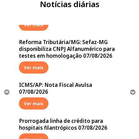
Notícias diárias
vencimento da oitava parcela do ISS
Fixo 2026 na segunda-feira 07/08/2026
Ver mais
Reforma Tributária/MG: Sefaz-MG
disponibiliza CNPJ Alfanumérico para
testes em homologação 07/08/2026
Ver mais
ICMS/AP: Nota Fiscal Avulsa
07/08/2026
Ver mais
Prorrogada linha de crédito para
hospitais filantrópicos 07/08/2026