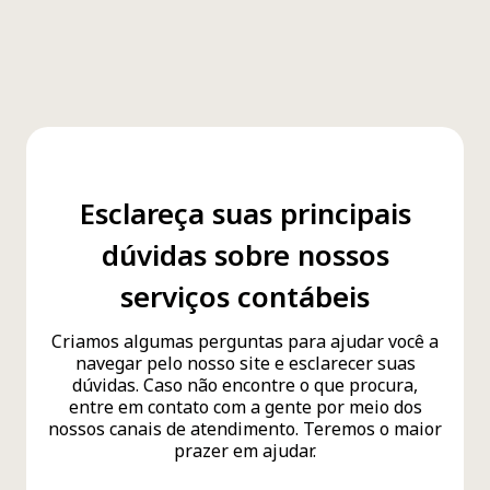
Ver mais
ICMS/AP: Nota Fiscal Avulsa
07/08/2026
Ver mais
Esclareça suas principais
Prorrogada linha de crédito para
hospitais filantrópicos 07/08/2026
dúvidas sobre nossos
Ver mais
serviços contábeis
Reforma Tributária: CGNFS-e orienta
Criamos algumas perguntas para ajudar você a
sobre os prazos para destaque de
navegar pelo nosso site e esclarecer suas
dúvidas. Caso não encontre o que procura,
IBS/CBS nas notas fiscais de serviço
entre em contato com a gente por meio dos
07/08/2026
nossos canais de atendimento. Teremos o maior
prazer em ajudar.
Ver mais