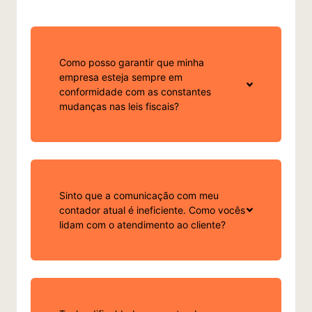
Reforma Tributária: Receita Federal e
CGIBS esclarecem adiamento das
regras de validação dos documentos
fiscais eletrônicos 07/08/2026
Como posso garantir que minha
empresa esteja sempre em
Ver mais
conformidade com as constantes
mudanças nas leis fiscais?
ICMS/MT: Redução de Base de Cálculo
do ICMS nas Importações de
Aerovanes é Prorrogada até
31/12/2026 07/08/2026
Sinto que a comunicação com meu
Ver mais
contador atual é ineficiente. Como vocês
lidam com o atendimento ao cliente?
Reforma Tributária/São Paulo: Novos
prazos para início da obrigatoriedade
de uso do novo layout de emissão de
NFS-e 07/08/2026
Ver mais